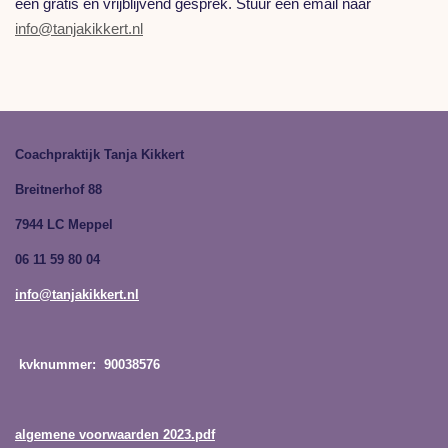
een gratis en vrijblijvend gesprek. Stuur een email naar
info@tanjakikkert.nl
Coachpraktijk Tanja Kikkert
Breitnerhof 88
7944 LC Meppel
06 11 59 80 04
info@tanjakikkert.nl
kvknummer: 90038576
algemene voorwaarden 2023.pdf